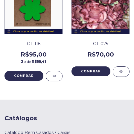
OF 116
OF 025
R$95,00
R$70,00
2
x de
R$55,41
Catálogos
Catálogo Bem Casados / Caixas