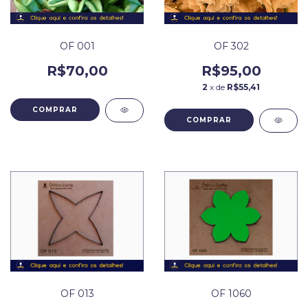
OF 001
OF 302
R$70,00
R$95,00
2
x de
R$55,41
COMPRAR
OF 013
OF 1060