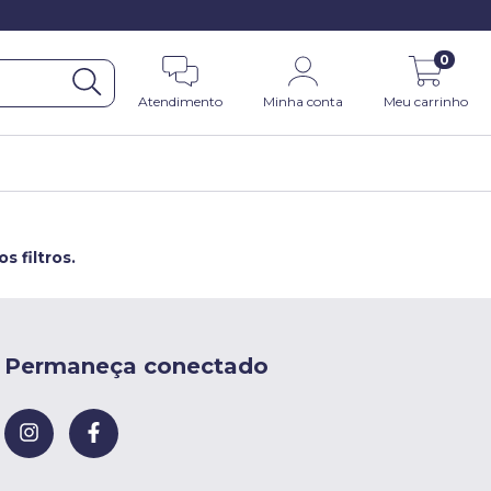
0
Atendimento
Minha conta
Meu carrinho
 filtros.
Permaneça conectado